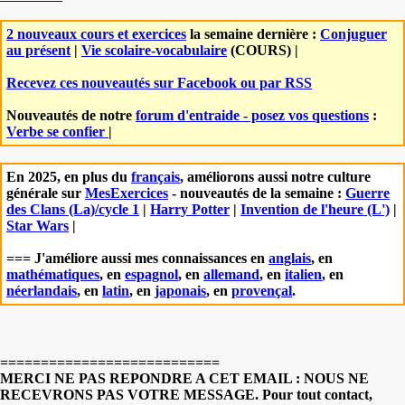
2 nouveaux cours et exercices
la semaine dernière :
Conjuguer
au présent
|
Vie scolaire-vocabulaire
(COURS) |
Recevez ces nouveautés sur Facebook ou par RSS
Nouveautés de notre
forum d'entraide - posez vos questions
:
Verbe se confier
|
En 2025, en plus du
français
, améliorons aussi notre culture
générale sur
MesExercices
- nouveautés de la semaine :
Guerre
des Clans (La)/cycle 1
|
Harry Potter
|
Invention de l'heure (L')
|
Star Wars
|
=== J'améliore aussi mes connaissances en
anglais
, en
mathématiques
, en
espagnol
, en
allemand
, en
italien
, en
néerlandais
, en
latin
, en
japonais
, en
provençal
.
===========================
MERCI NE PAS REPONDRE A CET EMAIL : NOUS NE
RECEVRONS PAS VOTRE MESSAGE. Pour tout contact,