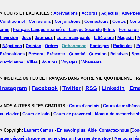
> COURS ET EXERCICES :
Abréviations
|
Accords
|
Adjectifs
|
Adverbes
Conditionnel
|
Confusions
|
Conjonctions
|
Connecteurs
|
Contes
|
Contr
amis
|
Français Langue Etrangère / Langue Seconde
|
Films
|
Formation
Inversion
|
Jeux
|
Journaux
|
Lettre manquante
|
Littérature
|
Magasin
|
M
|
Négations
|
Opinion
|
Ordres
|
Orthographe
|
Participes
|
Particules
|
P
Prépositions
|
Présent
|
Présenter
|
Quantité
|
Question
|
Relatives
|
Spo
quotidienne
|
Villes
|
Voitures
|
Voyages
|
Vêtements
> INSEREZ UN PEU DE FRANÇAIS DANS VOTRE VIE QUOTIDIENNE ! Rejoig
Instagram
|
Facebook
|
Twitter
|
RSS
|
Linkedin
|
Ema
> NOS AUTRES SITES GRATUITS :
Cours d'anglais
|
Cours de mathéma
au clavier
|
Cours de latin
|
Cours de provencal
|
Moteur de recherche si
> Copyright
Laurent Camus
-
En savoir plus, Aide, Contactez-nous
[
Cond
sites déposé chaque semaine chez un huissier de justice
|
Mentions léga