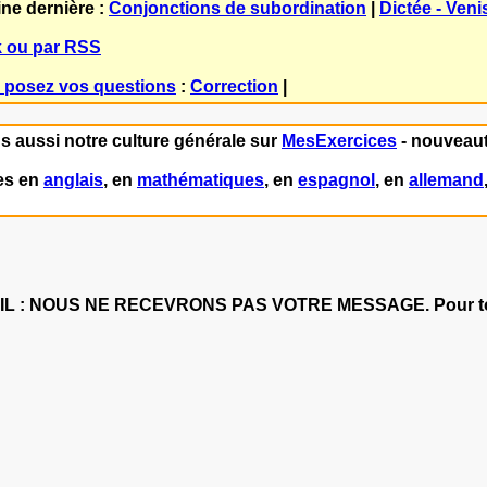
ne dernière :
Conjonctions de subordination
|
Dictée - Veni
 ou par RSS
- posez vos questions
:
Correction
|
ns aussi notre culture générale sur
MesExercices
- nouveaut
es en
anglais
, en
mathématiques
, en
espagnol
, en
allemand
: NOUS NE RECEVRONS PAS VOTRE MESSAGE. Pour tout c