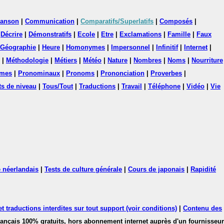
anson
|
Communication
|
Comparatifs/Superlatifs
|
Composés
|
|
Décrire
|
Démonstratifs
|
Ecole
|
Etre
|
Exclamations
|
Famille
|
Faux
Géographie
|
Heure
|
Homonymes
|
Impersonnel
|
Infinitif
|
Internet
|
|
Méthodologie
|
Métiers
|
Météo
|
Nature
|
Nombres
|
Noms
|
Nourriture
mes
|
Pronominaux
|
Pronoms
|
Prononciation
|
Proverbes
|
ts de niveau
|
Tous/Tout
|
Traductions
|
Travail
|
Téléphone
|
Vidéo
|
Vie
 néerlandais
|
Tests de culture générale
|
Cours de japonais
|
Rapidité
 traductions interdites sur tout support (voir conditions)
|
Contenu des
français 100% gratuits, hors abonnement internet auprès d'un fournisseur