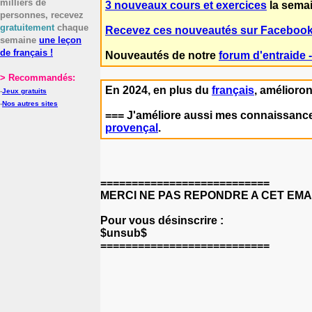
milliers de
3 nouveaux cours et exercices
la semai
personnes, recevez
gratuitement
chaque
Recevez ces nouveautés sur Facebook
semaine
une leçon
de français !
Nouveautés de notre
forum d'entraide 
> Recommandés:
En 2024, en plus du
français
, amélioro
-
Jeux gratuits
-
Nos autres sites
=== J'améliore aussi mes connaissanc
provençal
.
===========================
MERCI NE PAS REPONDRE A CET EMAIL 
Pour vous désinscrire :
$unsub$
===========================