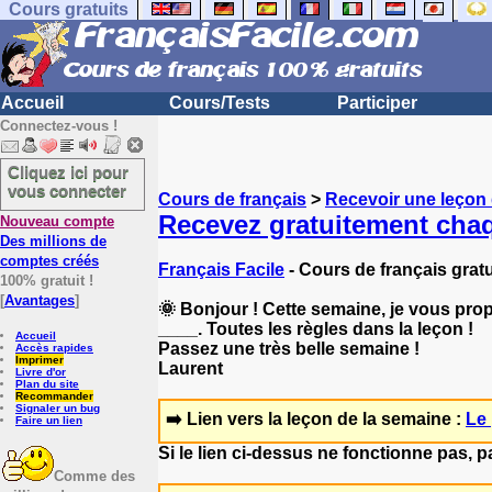
Cours gratuits
Accueil
Cours/Tests
Participer
Connectez-vous !
Cliquez ici pour
vous connecter
Cours de français
>
Recevoir une leçon
Recevez gratuitement chaq
Nouveau compte
Des millions de
comptes créés
Français Facile
- Cours de français gratu
100% gratuit !
[
Avantages
]
🌞 Bonjour ! Cette semaine, je vous propos
____. Toutes les règles dans la leçon !
Accueil
Passez une très belle semaine !
Accès rapides
Imprimer
Laurent
Livre d'or
Plan du site
Recommander
Signaler un bug
➡️ Lien vers la leçon de la semaine :
Le 
Faire un lien
Si le lien ci-dessus ne fonctionne pas, 
Comme des