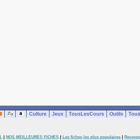
Culture
Jeux
TousLesCours
Outils
Tous
L
|
NOS MEILLEURES FICHES
|
Les fiches les plus populaires
|
Recevez