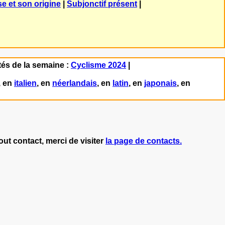
se et son origine
|
Subjonctif présent
|
és de la semaine :
Cyclisme 2024
|
, en
italien
, en
néerlandais
, en
latin
, en
japonais
, en
ontact, merci de visiter
la page de contacts.