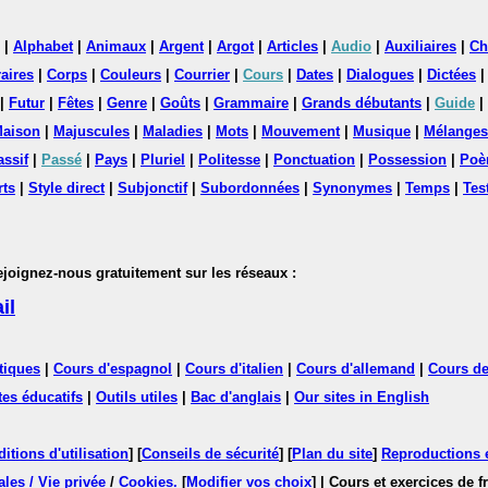
|
Alphabet
|
Animaux
|
Argent
|
Argot
|
Articles
|
Audio
|
Auxiliaires
|
Ch
aires
|
Corps
|
Couleurs
|
Courrier
|
Cours
|
Dates
|
Dialogues
|
Dictées
|
Futur
|
Fêtes
|
Genre
|
Goûts
|
Grammaire
|
Grands débutants
|
Guide
|
aison
|
Majuscules
|
Maladies
|
Mots
|
Mouvement
|
Musique
|
Mélanges
assif
|
Passé
|
Pays
|
Pluriel
|
Politesse
|
Ponctuation
|
Possession
|
Poè
rts
|
Style direct
|
Subjonctif
|
Subordonnées
|
Synonymes
|
Temps
|
Tes
nez-nous gratuitement sur les réseaux :
il
tiques
|
Cours d'espagnol
|
Cours d'italien
|
Cours d'allemand
|
Cours de
tes éducatifs
|
Outils utiles
|
Bac d'anglais
|
Our sites in English
itions d'utilisation
] [
Conseils de sécurité
] [
Plan du site
]
Reproductions et
les / Vie privée
/
Cookies
.
[
Modifier vos choix
]
| Cours et exercices de 