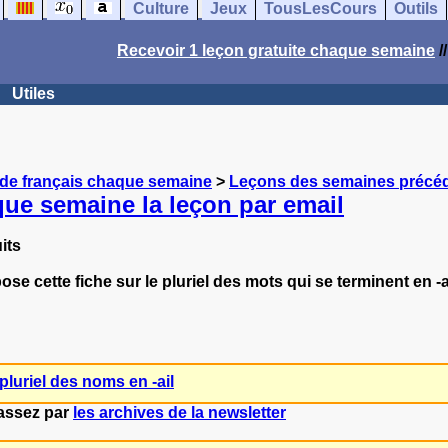
Culture
Jeux
TousLesCours
Outils
Recevoir 1 leçon gratuite chaque semaine
/
Utiles
 de français chaque semaine
>
Leçons des semaines précé
ue semaine la leçon par email
its
e cette fiche sur le pluriel des mots qui se terminent en -ail
pluriel des noms en -ail
passez par
les archives de la newsletter