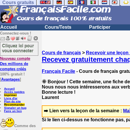
Cours gratuits
Accueil
Cours/Tests
Participer
Connectez-vous !
Cliquez ici pour
vous connecter
Cours de français
>
Recevoir une leçon
Recevez gratuitement chaq
Nouveau compte
Des millions de
comptes créés
Français Facile
- Cours de français gratu
100% gratuit !
[
Avantages
]
🌞 Bonjour ! Cette semaine, une fiche de
Nous nous nous intéresserons aux verb
Accueil
Bonne lecture !
Accès rapides
Imprimer
Laurent
Livre d'or
Plan du site
Recommander
Signaler un bug
➡️ Lien vers la leçon de la semaine :
Maî
Faire un lien
Si le lien ci-dessus ne fonctionne pas, 
Comme des