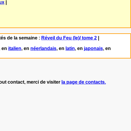
ux
|
és de la semaine :
Réveil du Feu (le)/ tome 2
|
, en
italien
, en
néerlandais
, en
latin
, en
japonais
, en
ontact, merci de visiter
la page de contacts.