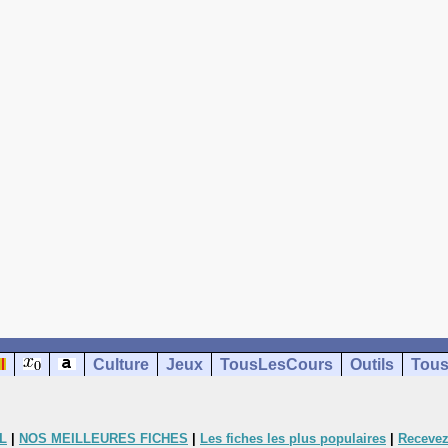
Culture
Jeux
TousLesCours
Outils
Tous
L
|
NOS MEILLEURES FICHES
|
Les fiches les plus populaires
|
Recevez