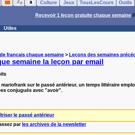
Culture
Jeux
TousLesCours
Outils
Recevoir 1 leçon gratuite chaque semaine
/
Utiles
 de français chaque semaine
>
Leçons des semaines précé
ue semaine la leçon par email
its
 mariofrank sur le passé antérieur, un temps littéraire emp
es conjugués avec "avoir".
triser le passé antérieur
passez par
les archives de la newsletter