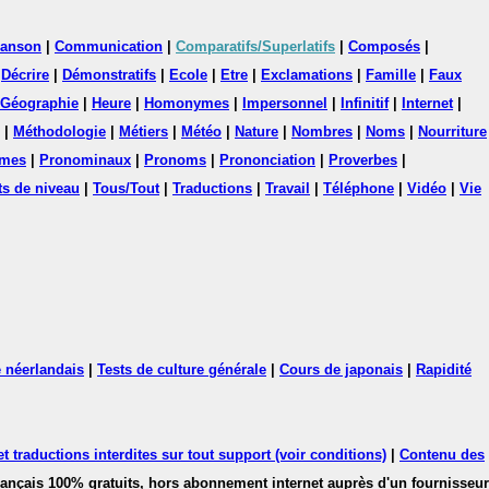
anson
|
Communication
|
Comparatifs/Superlatifs
|
Composés
|
|
Décrire
|
Démonstratifs
|
Ecole
|
Etre
|
Exclamations
|
Famille
|
Faux
Géographie
|
Heure
|
Homonymes
|
Impersonnel
|
Infinitif
|
Internet
|
|
Méthodologie
|
Métiers
|
Météo
|
Nature
|
Nombres
|
Noms
|
Nourriture
mes
|
Pronominaux
|
Pronoms
|
Prononciation
|
Proverbes
|
ts de niveau
|
Tous/Tout
|
Traductions
|
Travail
|
Téléphone
|
Vidéo
|
Vie
 néerlandais
|
Tests de culture générale
|
Cours de japonais
|
Rapidité
 traductions interdites sur tout support (voir conditions)
|
Contenu des
français 100% gratuits, hors abonnement internet auprès d'un fournisseur