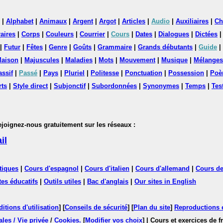
|
Alphabet
|
Animaux
|
Argent
|
Argot
|
Articles
|
Audio
|
Auxiliaires
|
Ch
aires
|
Corps
|
Couleurs
|
Courrier
|
Cours
|
Dates
|
Dialogues
|
Dictées
|
Futur
|
Fêtes
|
Genre
|
Goûts
|
Grammaire
|
Grands débutants
|
Guide
|
aison
|
Majuscules
|
Maladies
|
Mots
|
Mouvement
|
Musique
|
Mélanges
assif
|
Passé
|
Pays
|
Pluriel
|
Politesse
|
Ponctuation
|
Possession
|
Poè
rts
|
Style direct
|
Subjonctif
|
Subordonnées
|
Synonymes
|
Temps
|
Tes
nez-nous gratuitement sur les réseaux :
il
tiques
|
Cours d'espagnol
|
Cours d'italien
|
Cours d'allemand
|
Cours de
tes éducatifs
|
Outils utiles
|
Bac d'anglais
|
Our sites in English
itions d'utilisation
] [
Conseils de sécurité
] [
Plan du site
]
Reproductions et
les / Vie privée
/
Cookies
.
[
Modifier vos choix
]
| Cours et exercices de 