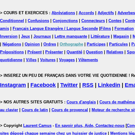
> COURS ET EXERCICES :
Abréviations
|
Accords
|
Adjectifs
|
Adverbes
Conditionnel
|
Confusions
|
Conjonctions
|
Connecteurs
|
Contes
|
Contr
amis
|
Français Langue Etrangère / Langue Seconde
|
Films
|
Formation
Inversion
|
Jeux
|
Journaux
|
Lettre manquante
|
Littérature
|
Magasin
|
M
|
Négations
|
Opinion
|
Ordres
|
Orthographe
|
Participes
|
Particules
|
P
Prépositions
|
Présent
|
Présenter
|
Quantité
|
Question
|
Relatives
|
Spo
quotidienne
|
Villes
|
Voitures
|
Voyages
|
Vêtements
> INSEREZ UN PEU DE FRANÇAIS DANS VOTRE VIE QUOTIDIENNE ! Rejoig
Instagram
|
Facebook
|
Twitter
|
RSS
|
Linkedin
|
Ema
> NOS AUTRES SITES GRATUITS :
Cours d'anglais
|
Cours de mathéma
au clavier
|
Cours de latin
|
Cours de provencal
|
Moteur de recherche si
> Copyright
Laurent Camus
-
En savoir plus, Aide, Contactez-nous
[
Cond
sites déposé chaque semaine chez un huissier de justice
|
Mentions léga