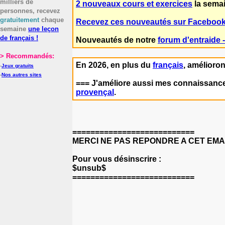
milliers de
2 nouveaux cours et exercices
la semai
personnes, recevez
gratuitement
chaque
Recevez ces nouveautés sur Facebook
semaine
une leçon
de français !
Nouveautés de notre
forum d'entraide 
> Recommandés:
En 2026, en plus du
français
, amélioro
-
Jeux gratuits
-
Nos autres sites
=== J'améliore aussi mes connaissanc
provençal
.
===========================
MERCI NE PAS REPONDRE A CET EMAIL 
Pour vous désinscrire :
$unsub$
===========================