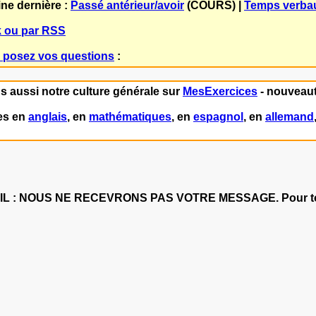
ne dernière :
Passé antérieur/avoir
(COURS) |
Temps verba
 ou par RSS
- posez vos questions
:
ns aussi notre culture générale sur
MesExercices
- nouveaut
es en
anglais
, en
mathématiques
, en
espagnol
, en
allemand
: NOUS NE RECEVRONS PAS VOTRE MESSAGE. Pour tout c