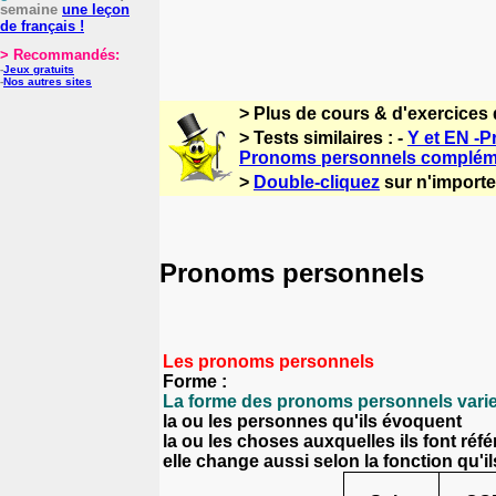
semaine
une leçon
de français !
> Recommandés:
-
Jeux gratuits
-
Nos autres sites
> Plus de cours & d'exercices 
> Tests similaires : -
Y et EN -
Pronoms personnels compléme
>
Double-cliquez
sur n'importe 
Pronoms personnels
Les pronoms personnels
Forme :
La forme des pronoms personnels vari
la ou les personnes qu'ils évoquent
la ou les choses auxquelles ils font réf
elle change aussi selon la fonction qu'i