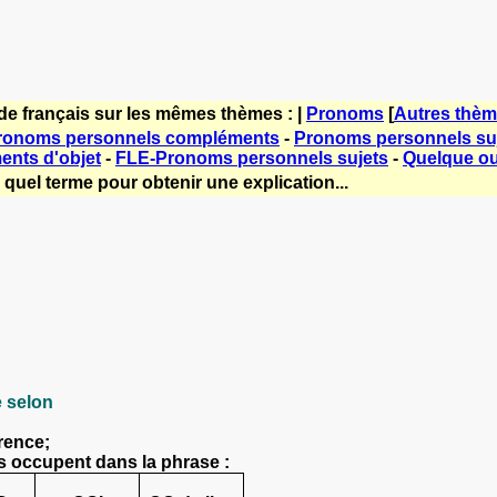
de français sur les mêmes thèmes : |
Pronoms
[
Autres thè
Pronoms personnels compléments
-
Pronoms personnels su
nts d'objet
-
FLE-Pronoms personnels sujets
-
Quelque ou
quel terme pour obtenir une explication...
e selon
érence;
ls occupent dans la phrase :