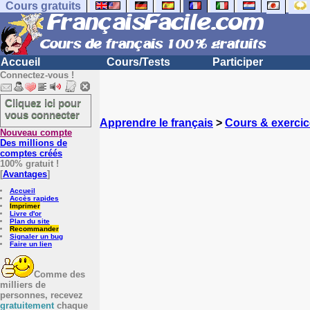
Cours gratuits
Accueil
Cours/Tests
Participer
Connectez-vous !
Cliquez ici pour
vous connecter
Apprendre le français
>
Cours & exercic
Nouveau compte
Des millions de
comptes créés
100% gratuit !
[
Avantages
]
Accueil
Accès rapides
Imprimer
Livre d'or
Plan du site
Recommander
Signaler un bug
Faire un lien
Comme des
milliers de
personnes, recevez
gratuitement
chaque