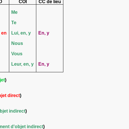
D
COI
CC de lieu
Me
Te
, en
Lui, en, y
En, y
Nous
Vous
Leur, en, y
En, y
jet
)
et direct
)
jet indirect
)
ent d'objet indirect
)