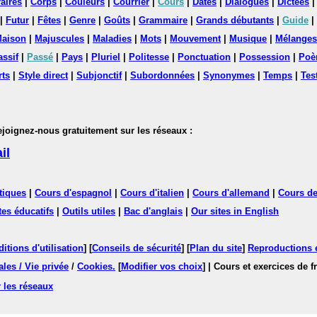
aires
|
Corps
|
Couleurs
|
Courrier
|
Cours
|
Dates
|
Dialogues
|
Dictées
|
Futur
|
Fêtes
|
Genre
|
Goûts
|
Grammaire
|
Grands débutants
|
Guide
|
aison
|
Majuscules
|
Maladies
|
Mots
|
Mouvement
|
Musique
|
Mélanges
assif
|
Passé
|
Pays
|
Pluriel
|
Politesse
|
Ponctuation
|
Possession
|
Poè
rts
|
Style direct
|
Subjonctif
|
Subordonnées
|
Synonymes
|
Temps
|
Tes
nez-nous gratuitement sur les réseaux :
il
tiques
|
Cours d'espagnol
|
Cours d'italien
|
Cours d'allemand
|
Cours de
tes éducatifs
|
Outils utiles
|
Bac d'anglais
|
Our sites in English
itions d'utilisation
] [
Conseils de sécurité
] [
Plan du site
]
Reproductions et
les / Vie privée
/
Cookies
.
[
Modifier vos choix
]
| Cours et exercices de 
 les réseaux