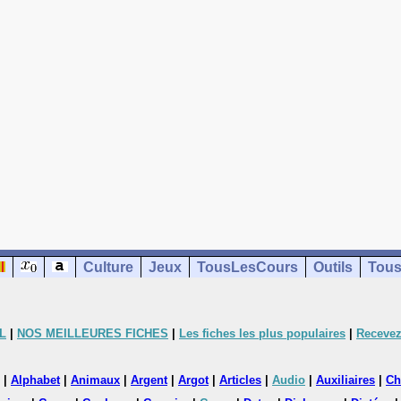
Culture
Jeux
TousLesCours
Outils
Tous
L
|
NOS MEILLEURES FICHES
|
Les fiches les plus populaires
|
Recevez
|
Alphabet
|
Animaux
|
Argent
|
Argot
|
Articles
|
Audio
|
Auxiliaires
|
Ch