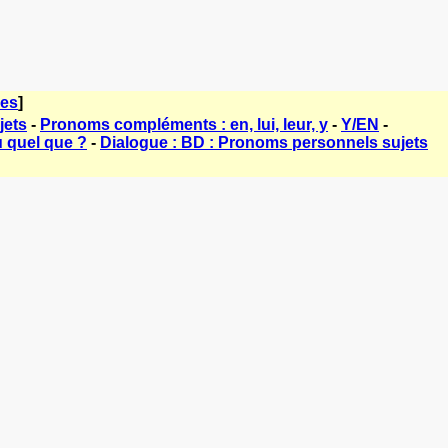
mes
]
jets
-
Pronoms compléments : en, lui, leur, y
-
Y/EN
-
 quel que ?
-
Dialogue : BD : Pronoms personnels sujets