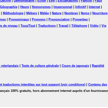
|
Décrire
|
Démonstratifs
|
Ecole
|
Etre
|
Exclamations
|
Famille
|
Faux
Géographie
|
Heure
|
Homonymes
|
Impersonnel
|
Infinitif
|
Internet
|
|
Méthodologie
|
Métiers
|
Météo
|
Nature
|
Nombres
|
Noms
|
Nourriture
mes
|
Pronominaux
|
Pronoms
|
Prononciation
|
Proverbes
|
ts de niveau
|
Tous/Tout
|
Traductions
|
Travail
|
Téléphone
|
Vidéo
|
Vie
 néerlandais
|
Tests de culture générale
|
Cours de japonais
|
Rapidité
 traductions interdites sur tout support (voir conditions)
|
Contenu des
français 100% gratuits, hors abonnement internet auprès d'un fournisseur