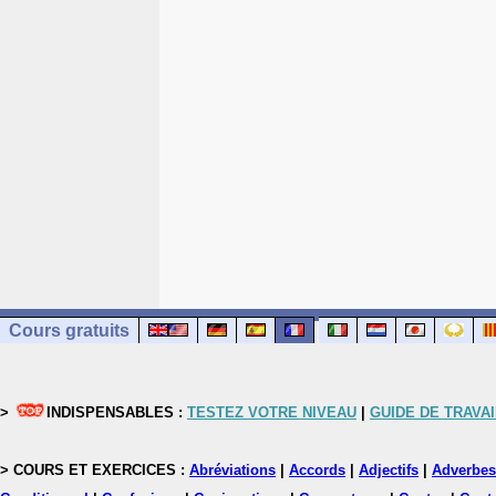
Cours gratuits
>
INDISPENSABLES :
TESTEZ VOTRE NIVEAU
|
GUIDE DE TRAVAI
> COURS ET EXERCICES :
Abréviations
|
Accords
|
Adjectifs
|
Adverbes