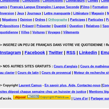
Conditionnel
|
Confusions
|
Conjonctions
|
Connecteurs
|
Contes
|
Contr
amis
|
Français Langue Etrangère / Langue Seconde
|
Films
|
Formation
Inversion
|
Jeux
|
Journaux
|
Lettre manquante
|
Littérature
|
Magasin
|
M
|
Négations
|
Opinion
|
Ordres
|
Orthographe
|
Participes
|
Particules
|
P
Prépositions
|
Présent
|
Présenter
|
Quantité
|
Question
|
Relatives
|
Spo
quotidienne
|
Villes
|
Voitures
|
Voyages
|
Vêtements
> INSEREZ UN PEU DE FRANÇAIS DANS VOTRE VIE QUOTIDIENNE ! Rejoig
Instagram
|
Facebook
|
Twitter
|
RSS
|
Linkedin
|
Ema
> NOS AUTRES SITES GRATUITS :
Cours d'anglais
|
Cours de mathéma
au clavier
|
Cours de latin
|
Cours de provencal
|
Moteur de recherche si
> Copyright
Laurent Camus
-
En savoir plus, Aide, Contactez-nous
[
Cond
sites déposé chaque semaine chez un huissier de justice
|
Mentions léga
d'accès.
|
Livre d'or
|
Partager sur