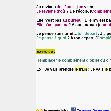
Je reviens
de l'école
, j'
en
viens.
Je reviens d'où
? De l'école. (
Complément
Elle n'est pas
au bureau
: Elle n'
y
est pa
Elle n'est pas où
? A son bureau (
complé
Je pense sans arrêt à
ton départ
: J'
y
pe
Je pense à quoi
? A ton départ. (
Complém
Exercice :
Remplacer le complément d'objet ou cir
Ex : Je vais prendre
le train
: Je vais
le
p
Intermédiaire
Tweeter
Partager