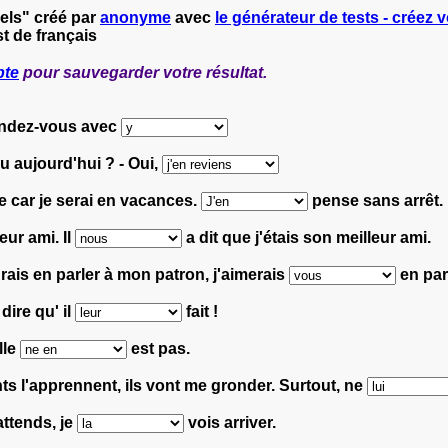
els" créé par
anonyme
avec
le générateur de tests - créez v
t de français
pte
pour sauvegarder votre résultat.
rendez-vous avec
au aujourd'hui ? - Oui,
e car je serai en vacances.
pense sans arrêt.
eur ami. Il
a dit que j'étais son meilleur ami.
rais en parler à mon patron, j'aimerais
en parl
dire qu' il
fait !
lle
est pas.
ents l'apprennent, ils vont me gronder. Surtout, ne
attends, je
vois arriver.