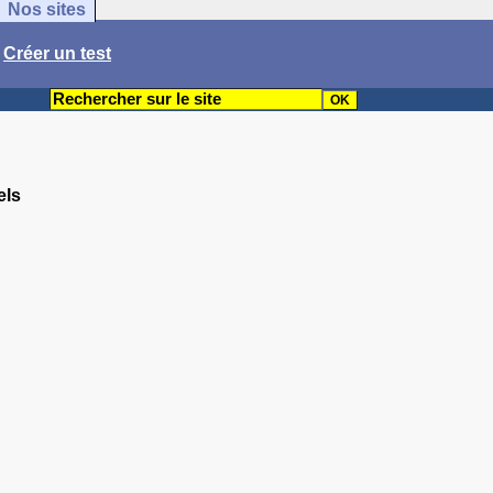
Nos sites
/
Créer un test
els