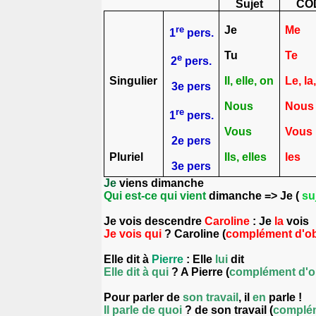
Sujet
CO
re
Je
Me
1
pers.
Tu
Te
e
2
pers.
Singulier
Il, elle, on
Le, la
3e pers
Nous
Nous
re
1
pers.
Vous
Vous
2e pers
Pluriel
Ils, elles
les
3e pers
Je
viens dimanche
Qui est-ce qui vient
dimanche => Je (
su
Je vois descendre
Caroline
: Je
la
vois
Je vois qui
? Caroline (
complément d'obj
Elle dit à
Pierre
: Elle
lui
dit
Elle dit à qui
? A Pierre (
complément d'ob
Pour parler de
son travail
, il
en
parle !
Il parle de quoi
? de son travail (
complém