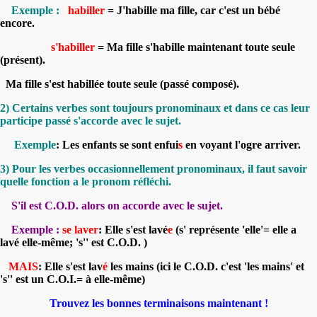
Exemple :
habiller
= J'habille ma fille, car c'est un bébé
encore.
s'habiller
= Ma fille s'habille maintenant toute seule
(présent).
Ma fille s'est habillée toute seule (passé composé).
2) Certains verbes sont toujours pronominaux et dans ce cas leur
participe passé s'accorde avec le sujet.
Exemple
: Les enfants se sont enfui
s
en voyant l'ogre arriver.
3) Pour les verbes occasionnellement pronominaux, il faut savoir
quelle fonction a le pronom réfléchi.
S'il est C.O.D. alors on accorde avec le sujet.
Exemple :
se laver
: Elle s'est lavé
e
(s' représente 'elle'= elle a
lavé elle-même; 's'' est C.O.D. )
MAIS
: Elle s'est lav
é
les mains (ici le C.O.D. c'est 'les mains' et
's'' est un C.O.I.= à elle-même)
Trouvez les bonnes terminaisons maintenant !