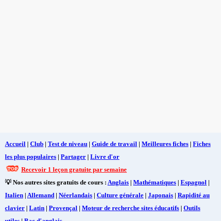
Accueil
|
Club
|
Test de niveau
|
Guide de travail
|
Meilleures fiches
|
Fiches
les plus populaires
|
Partager
|
Livre d'or
Recevoir 1 leçon gratuite par semaine
💡 Nos autres sites gratuits de cours :
Anglais
|
Mathématiques
|
Espagnol
|
Italien
|
Allemand
|
Néerlandais
|
Culture générale
|
Japonais
|
Rapidité au
clavier
|
Latin
|
Provençal
|
Moteur de recherche sites éducatifs
|
Outils
utiles
|
Bac d'anglais