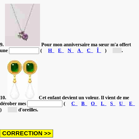
9.
Pour mon anniversaire ma sœur m'a offert
une
(
H
E
N
A
C
Î
)
[c...]
.
10.
Cet enfant devient un voleur. Il vient de me
dérober mes
(
C
B
O
L
S
U
E
)
[b...]
d'oreilles.