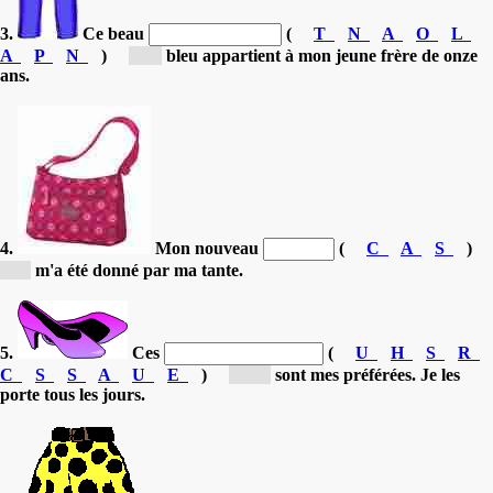
3.
Ce beau
(
T
N
A
O
L
A
P
N
)
[p...]
bleu appartient à mon jeune frère de onze
ans.
4.
Mon nouveau
(
C
A
S
)
[s...]
m'a été donné par ma tante.
5.
Ces
(
U
H
S
R
C
S
S
A
U
E
)
[ch...]
sont mes préférées. Je les
porte tous les jours.