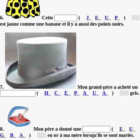
6.
Cette
(
J
E
U
P
)
[j...]
est jaune comme une banane et il y a aussi des points noirs.
7.
Mon grand-père a acheté un
(
H
C
E
P
A
U
A
)
[c...]
gris.
8.
Mon père a donné une
(
E
U
G
B
A
)
[b...]
en or à ma mère lorsqu'ils se sont mariés.