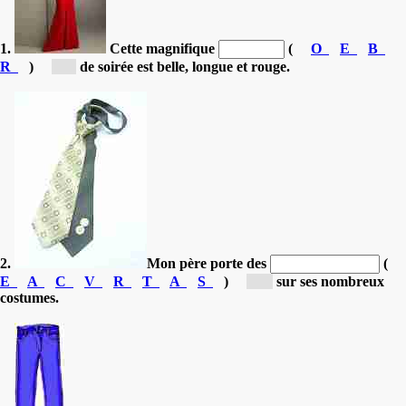
1.
Cette magnifique
(
O
E
B
R
)
[r...]
de soirée est belle, longue et rouge.
2.
Mon père porte des
(
E
A
C
V
R
T
A
S
)
[c...]
sur ses nombreux
costumes.