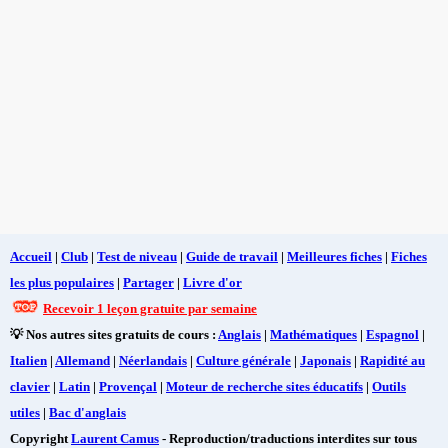
Accueil
|
Club
|
Test de niveau
|
Guide de travail
|
Meilleures fiches
|
Fiches
les plus populaires
|
Partager
|
Livre d'or
Recevoir 1 leçon gratuite par semaine
💡 Nos autres sites gratuits de cours :
Anglais
|
Mathématiques
|
Espagnol
|
Italien
|
Allemand
|
Néerlandais
|
Culture générale
|
Japonais
|
Rapidité au
clavier
|
Latin
|
Provençal
|
Moteur de recherche sites éducatifs
|
Outils
utiles
|
Bac d'anglais
Copyright
Laurent Camus
- Reproduction/traductions interdites sur tous