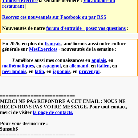
1 nouvel exercice
la semaine dernière :
Vocabulaire du
restaurant
|
Recevez ces nouveautés sur Facebook ou par RSS
Nouveautés de notre
forum d'entraide - posez vos questions
:
En 2026, en plus du
français
, améliorons aussi notre culture
générale sur
MesExercices
- nouveautés de la semaine :
=== J'améliore aussi mes connaissances en
anglais
, en
mathématiques
, en
espagnol
, en
allemand
, en
italien
, en
néerlandais
, en
latin
, en
japonais
, en
provençal
.
===========================
MERCI NE PAS REPONDRE A CET EMAIL : NOUS NE
RECEVRONS PAS VOTRE MESSAGE. Pour tout contact,
merci de visiter
la page de contacts.
Pour vous désinscrire :
$unsub$
===========================