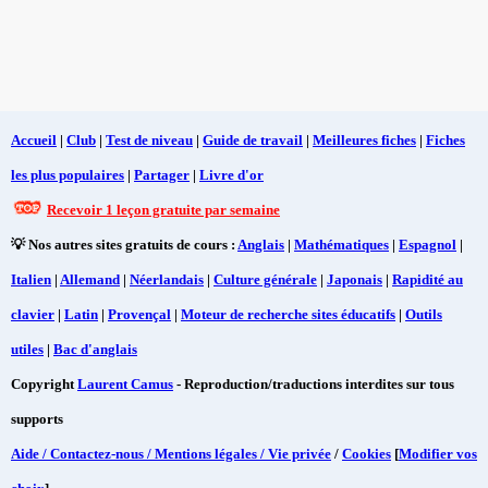
Accueil
|
Club
|
Test de niveau
|
Guide de travail
|
Meilleures fiches
|
Fiches
les plus populaires
|
Partager
|
Livre d'or
Recevoir 1 leçon gratuite par semaine
💡 Nos autres sites gratuits de cours :
Anglais
|
Mathématiques
|
Espagnol
|
Italien
|
Allemand
|
Néerlandais
|
Culture générale
|
Japonais
|
Rapidité au
clavier
|
Latin
|
Provençal
|
Moteur de recherche sites éducatifs
|
Outils
utiles
|
Bac d'anglais
Copyright
Laurent Camus
- Reproduction/traductions interdites sur tous
supports
Aide / Contactez-nous / Mentions légales / Vie privée
/
Cookies
[
Modifier vos