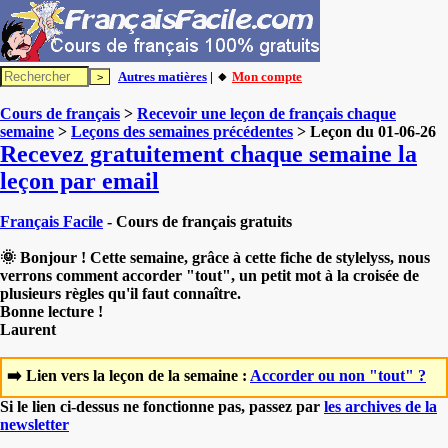
Autres matières
| 🔸
Mon compte
Cours de français
>
Recevoir une leçon de français chaque
semaine
>
Leçons des semaines précédentes
> Leçon du 01-06-26
Recevez gratuitement chaque semaine la
leçon par email
Français Facile
- Cours de français gratuits
🌞 Bonjour ! Cette semaine, grâce à cette fiche de stylelyss, nous
verrons comment accorder "tout", un petit mot à la croisée de
plusieurs règles qu'il faut connaître.
Bonne lecture !
Laurent
➡️ Lien vers la leçon de la semaine :
Accorder ou non "tout" ?
Si le lien ci-dessus ne fonctionne pas, passez par
les archives de la
newsletter