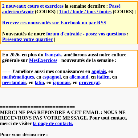
2 nouveaux cours et exercices
la semaine dernière :
Passé
antérieur/avoir
(COURS) |
Tout / toute / tous / toutes
(COURS) |
Recevez ces nouveautés sur Facebook ou par RSS
Nouveautés de notre
forum d'entraide - posez vos questions
:
Présentez votre quartier
|
En 2026, en plus du
français
, améliorons aussi notre culture
générale sur
MesExercices
- nouveautés de la semaine :
=== J'améliore aussi mes connaissances en
anglais
, en
mathématiques
, en
espagnol
, en
allemand
, en
italien
, en
néerlandais
, en
latin
, en
japonais
, en
provençal
.
===========================
MERCI NE PAS REPONDRE A CET EMAIL : NOUS NE
RECEVRONS PAS VOTRE MESSAGE. Pour tout contact,
merci de visiter
la page de contacts.
Pour vous désinscrire :