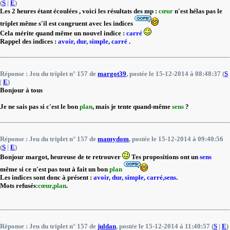
(
S
|
E
)
Les 2 heures étant écoulées , voici les résultats des mp :
cœur
n'est hélas pas le
triplet même s'il est congruent avec les indices
Cela mérite quand même un nouvel indice :
carré
Rappel des indices :
avoir, dur, simple, carré
.
Réponse : Jeu du triplet n° 157 de
margot39
, postée le 15-12-2014 à 08:48:37 (
S
|
E
)
Bonjour à tous
Je ne sais pas si c'est le bon
plan
, mais je tente quand-même
sens
?
Réponse : Jeu du triplet n° 157 de
mamydom
, postée le 15-12-2014 à 09:40:56
(
S
|
E
)
Bonjour margot, heureuse de te retrouver
Tes propositions ont un
sens
même si ce n'est pas tout à fait un bon
plan
Les indices sont donc à présent :
avoir, dur, simple, carré,sens
.
Mots refusés
:cœur,plan
.
Réponse : Jeu du triplet n° 157 de
juldan
, postée le 15-12-2014 à 11:40:57 (
S
|
E
)