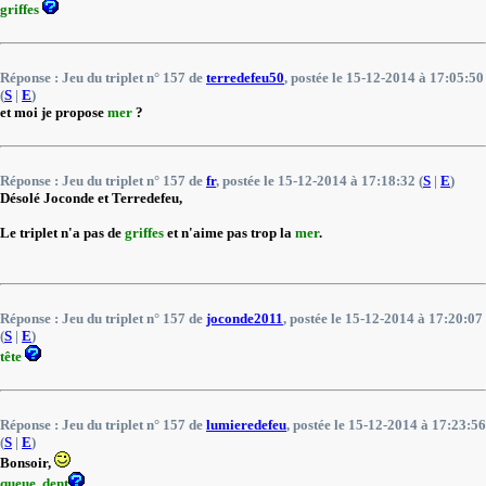
griffes
Réponse : Jeu du triplet n° 157 de
terredefeu50
, postée le 15-12-2014 à 17:05:50
(
S
|
E
)
et moi je propose
mer
?
Réponse : Jeu du triplet n° 157 de
fr
, postée le 15-12-2014 à 17:18:32 (
S
|
E
)
Désolé Joconde et Terredefeu,
Le triplet n'a pas de
griffes
et n'aime pas trop la
mer
.
Réponse : Jeu du triplet n° 157 de
joconde2011
, postée le 15-12-2014 à 17:20:07
(
S
|
E
)
tête
Réponse : Jeu du triplet n° 157 de
lumieredefeu
, postée le 15-12-2014 à 17:23:56
(
S
|
E
)
Bonsoir,
queue, dent