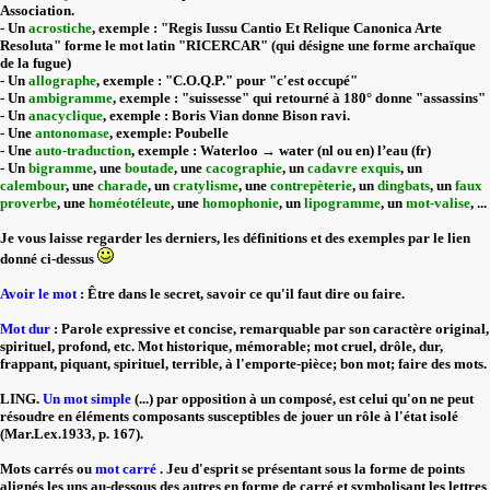
Association.
- Un
acrostiche
, exemple : "Regis Iussu Cantio Et Relique Canonica Arte
Resoluta" forme le mot latin "RICERCAR" (qui désigne une forme archaïque
de la fugue)
- Un
allographe
, exemple : "C.O.Q.P." pour "c'est occupé"
- Un
ambigramme
, exemple : "suissesse" qui retourné à 180° donne "assassins"
- Un
anacyclique
, exemple : Boris Vian donne Bison ravi.
- Une
antonomase
, exemple: Poubelle
- Une
auto-traduction
, exemple : Waterloo → water (nl ou en) l’eau (fr)
- Un
bigramme
, une
boutade
, une
cacographie
, un
cadavre exquis
, un
calembour
, une
charade
, un
cratylisme
, une
contrepèterie
, un
dingbats
, un
faux
proverbe
, une
homéotéleute
, une
homophonie
, un
lipogramme
, un
mot-valise
, ...
Je vous laisse regarder les derniers, les définitions et des exemples par le lien
donné ci-dessus
Avoir le mot
: Être dans le secret, savoir ce qu'il faut dire ou faire.
Mot dur
: Parole expressive et concise, remarquable par son caractère original,
spirituel, profond, etc. Mot historique, mémorable; mot cruel, drôle, dur,
frappant, piquant, spirituel, terrible, à l'emporte-pièce; bon mot; faire des mots.
LING.
Un mot simple
(...) par opposition à un composé, est celui qu'on ne peut
résoudre en éléments composants susceptibles de jouer un rôle à l'état isolé
(Mar.Lex.1933, p. 167).
Mots carrés ou
mot carré
. Jeu d'esprit se présentant sous la forme de points
alignés les uns au-dessous des autres en forme de carré et symbolisant les lettres